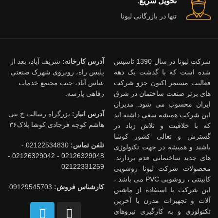
تحویل سریع.
تنها در بازرگانی لیونا
شرکت لیونا در سال 1390 تاسیس
آدرس کارخانه:
شریف آباد، بعد از
شده است که با گذشت یک دهه
پلیس راه، روبروی شهرک صنعتی
فعالیت مستمر اکنون جزو شرکت
عباس آباد، جنب مجتمع خدمات
های برتر صنعت ساختمان در شرق
رفاهی پارسه.
ایران محسوب می شود. مدیران
آدرس انبار:
بزرگراه رسالت خ بنی
این شرکت همیشه سعی داشته اند
هاشم کوچه فرجادی کوشا پلاک۳۶
که با خلاقیت و تلاش زیاد در
گسترش و تعالی کشور کوشا
تلفن تماس:
02122534830 -
باشند و همیشه در جهت تکنولوژی
02126329048 - 02126329042 -
های جدید ساختمانی قدم بردارند.
02122331259
محصولات شرکت لیونا روشویی
کابینتی ، روشویی PVC می باشد ،
کارشناس فروش:
09129545703
این شرکت با استفاده از ماشین
آلات و تجهیزات مدرن با آخرین
تکنولوژی و به کارگیری نیروهای