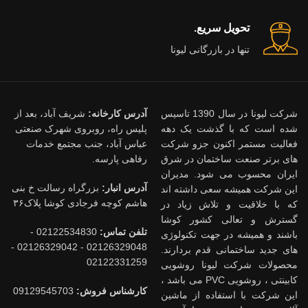
تحویل سریع.
تنها در بازرگانی لیونا
شرکت لیونا در سال 1390 تاسیس
آدرس کارخانه:
شریف آباد، بعد از
شده است که با گذشت یک دهه
پلیس راه، روبروی شهرک صنعتی
فعالیت مستمر اکنون جزو شرکت
عباس آباد، جنب مجتمع خدمات
های برتر صنعت ساختمان در شرق
رفاهی پارسه.
ایران محسوب می شود. مدیران
آدرس انبار:
بزرگراه رسالت خ بنی
این شرکت همیشه سعی داشته اند
هاشم کوچه فرجادی کوشا پلاک۳۶
که با خلاقیت و تلاش زیاد در
گسترش و تعالی کشور کوشا
تلفن تماس:
02122534830 -
باشند و همیشه در جهت تکنولوژی
02126329048 - 02126329042 -
های جدید ساختمانی قدم بردارند.
02122331259
محصولات شرکت لیونا روشویی
کابینتی ، روشویی PVC می باشد ،
کارشناس فروش:
09129545703
این شرکت با استفاده از ماشین