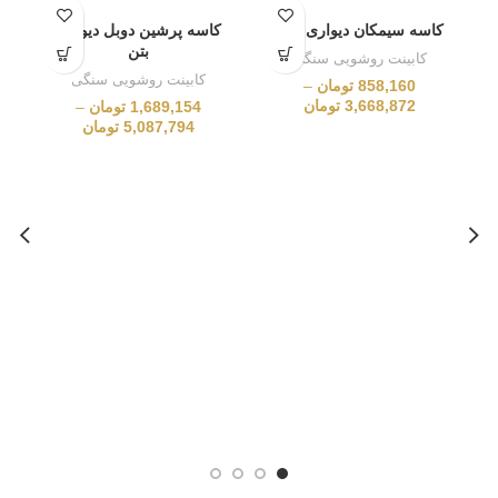
کاسه سیمکان دیواری چام
کاسه پرشین دوبل دیواری
بتن
کابینت روشویی سنگی
کابینت روشویی سنگی
858,160
تومان
–
3,668,872
تومان
1,689,154
تومان
–
5,087,794
تومان
کا