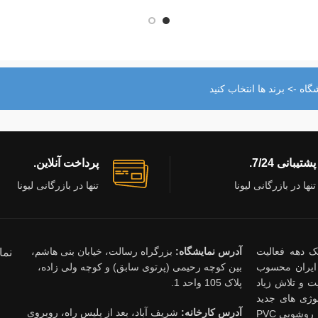
اه -> برند ها انتخاب کنید
پشتیبانی 7/24.
پرداخت آنلاین.
تنها در بازرگانی لیونا
تنها در بازرگانی لیونا
ذشت یک دهه فعالیت
آدرس نمایشگاه:
بزرگراه رسالت، خیابان بنی هاشم،
نما
ایران محسوب
بین کوچه رحیمی (پرتوی سابق) و کوچه ولی زاده،
 و تلاش زیاد
پلاک 105 واحد 1.
وژی های جدید
آدرس کارخانه:
شریف آباد، بعد از پلیس راه، روبروی
ساختمانی قدم بردارند. محصولات شرکت لیونا روشویی کابینتی ، روشویی PVC