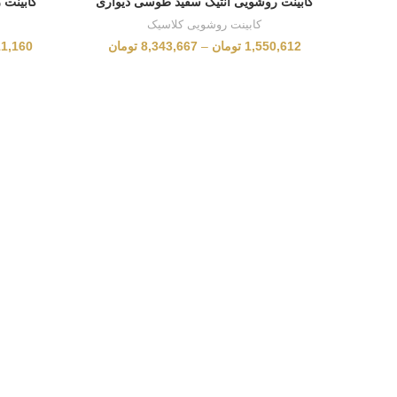
کابینت روشویی آنتیک سفید طوسی دیواری
کابینت 
کابینت روشویی کلاسیک
1,550,612
تومان
–
8,343,667
تومان
11,160