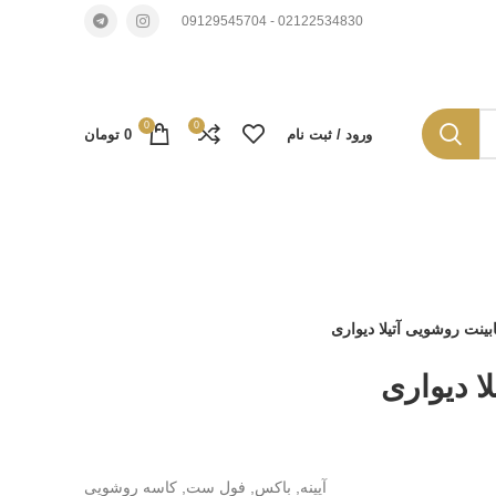
02122534830 - 09129545704
0
0
ورود / ثبت نام
0
تومان
بینت روشویی آتیلا دیواری
ا دیواری
آیینه, باکس, فول ست, کاسه روشویی