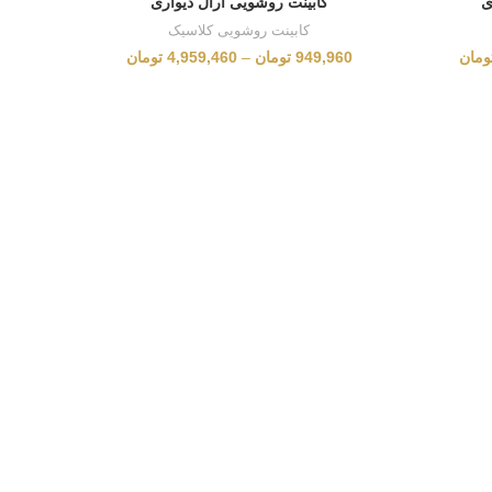
ی
کابینت روشویی آرال دیواری
کابینت روشویی کلاسیک
ومان
949,960
تومان
–
4,959,460
تومان
160