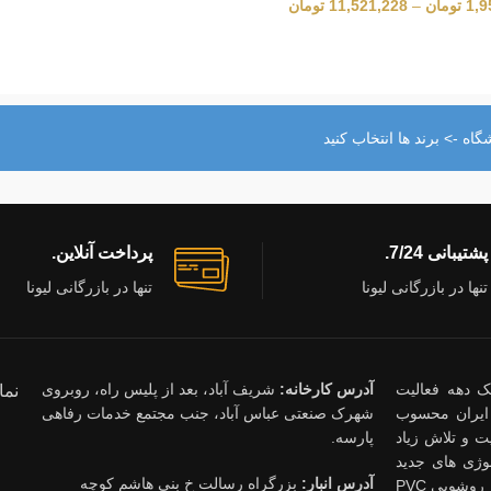
1,9
تومان
–
11,521,228
تومان
اه -> برند ها انتخاب کنید
پشتیبانی 7/24.
پرداخت آنلاین.
تنها در بازرگانی لیونا
تنها در بازرگانی لیونا
ذشت یک دهه فعالیت
آدرس کارخانه:
شریف آباد، بعد از پلیس راه، روبروی
نما
ایران محسوب
شهرک صنعتی عباس آباد، جنب مجتمع خدمات رفاهی
 و تلاش زیاد
پارسه.
وژی های جدید
آدرس انبار:
بزرگراه رسالت خ بنی هاشم کوچه
ساختمانی قدم بردارند. محصولات شرکت لیونا روشویی کابینتی ، روشویی PVC