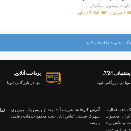
کابینت روشویی سرامیکی
1,4
تومان
–
7,366,950
تومان
اه -> برند ها انتخاب کنید
پشتیبانی 7/24.
پرداخت آنلاین.
تنها در بازرگانی لیونا
تنها در بازرگانی لیونا
ذشت یک دهه فعالیت
آدرس کارخانه:
شریف آباد، بعد از پلیس راه، روبروی
نما
ایران محسوب
شهرک صنعتی عباس آباد، جنب مجتمع خدمات رفاهی
 و تلاش زیاد
پارسه.
وژی های جدید