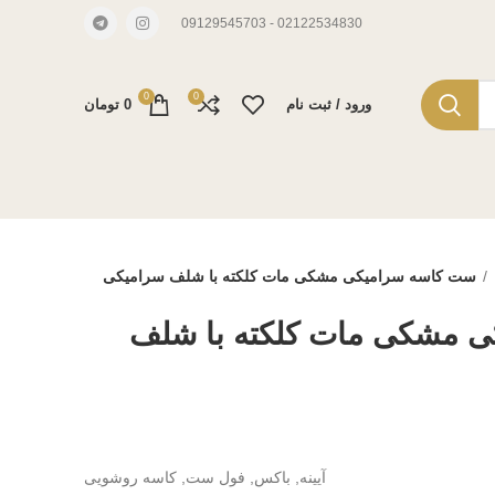
02122534830 - 09129545703
0
0
ورود / ثبت نام
0
تومان
ست کاسه سرامیکی مشکی مات کلکته با شلف سرامیکی
 مشکی مات کلکته با شلف
آیینه, باکس, فول ست, کاسه روشویی