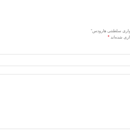
یواری سلطنتی هارودس”
*
اری شده‌اند