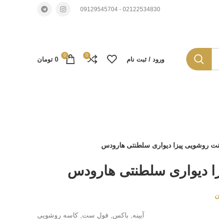
02122534830 - 09129545704
0
0
ورود / ثبت نام
0
تومان
ینت روشویی پیزا دیواری سلطنتی هارودس
زا دیواری سلطنتی هارودس
ن
آیینه, باکس, فول ست, کاسه روشویی