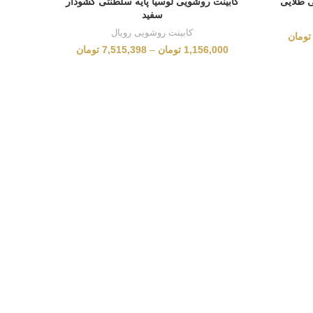
ی طلایی
کابینت روشویی لوسیا پایه سلطنتی کشودار
سفید
کابینت روشویی رویال
تومان
1,156,000
تومان
–
7,515,398
تومان
کابینت 