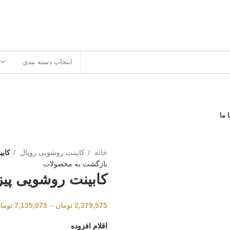
انتخاب دسته بندی
 ما
خانه
کابینت روشویی رویال
کاب
بازگشت به محصولات
کابینت روشویی پی
2,379,575
تومان
–
7,135,075
توما
اقلام افزوده