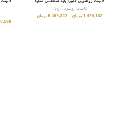
کابینت روشویی فلورا پایه سلطنتی سفید
کابینت 
کابینت روشویی رویال
1,479,102
تومان
–
5,499,322
تومان
70,596