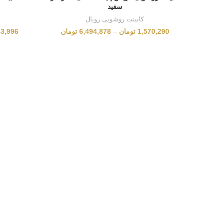
سفید
کابینت روشویی رویال
1,570,290
تومان
–
6,494,878
تومان
43,996