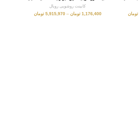
کابینت روشویی رویال
تومان
1,176,400
تومان
–
5,915,970
تومان
کابینت 
,000