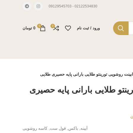
02122534830 - 09129545703
0
0
ورود / ثبت نام
0
تومان
بینت روشویی تورینتو طلایی بارانی پایه حصیری طلایی
ینتو طلایی بارانی پایه حصیری
ن
آیینه, باکس, فول ست, کاسه روشویی