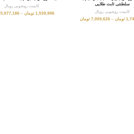
سلطنتی ثابت طلایی
کابینت روشویی رویال
کابینت روشویی رویال
1,539,996
تومان
–
5,977,186
1,7
تومان
–
7,009,626
تومان