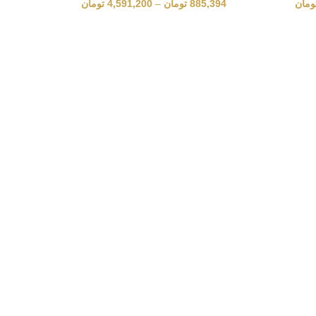
ومان
885,394
تومان
–
4,591,200
تومان
960