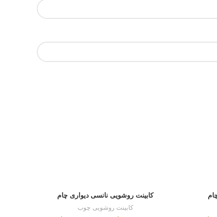
چام
کابینت روشویی نانسی دیواری چام
کابین
کابینت روشویی چوب