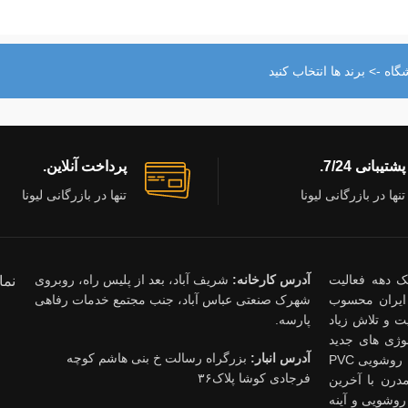
اه -> برند ها انتخاب کنید
پشتیبانی 7/24.
پرداخت آنلاین.
تنها در بازرگانی لیونا
تنها در بازرگانی لیونا
ذشت یک دهه فعالیت
آدرس کارخانه:
شریف آباد، بعد از پلیس راه، روبروی
نما
ایران محسوب
شهرک صنعتی عباس آباد، جنب مجتمع خدمات رفاهی
 و تلاش زیاد
پارسه.
وژی های جدید
آدرس انبار:
بزرگراه رسالت خ بنی هاشم کوچه
ساختمانی قدم بردارند. محصولات شرکت لیونا روشویی کابینتی ، روشویی PVC
فرجادی کوشا پلاک۳۶
درن با آخرین
روشویی و آینه