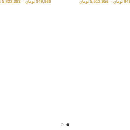
94
تومان
–
5,512,956
تومان
949,960
تومان
–
5,822,383
ت