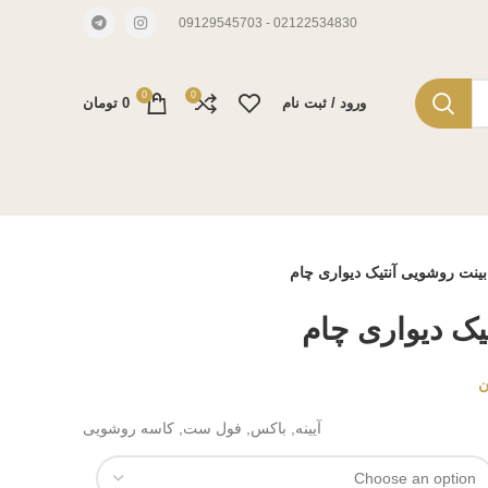
02122534830 - 09129545703
0
0
ورود / ثبت نام
0
تومان
بینت روشویی آنتیک دیواری چام
یک دیواری چام
ن
آیینه, باکس, فول ست, کاسه روشویی