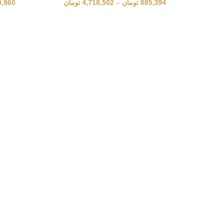
885,394
تومان
–
4,718,502
تومان
9,960