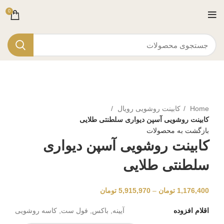
0
برای بزرگنمایی کلیک کنید
Home
کابینت روشویی رویال
کابینت روشویی آسپن دیواری سلطنتی طلایی
بازگشت به محصولات
کابینت روشویی آسپن دیواری
سلطنتی طلایی
1,176,400
تومان
–
5,915,970
تومان
اقلام افزوده
آیینه, باکس, فول ست, کاسه روشویی