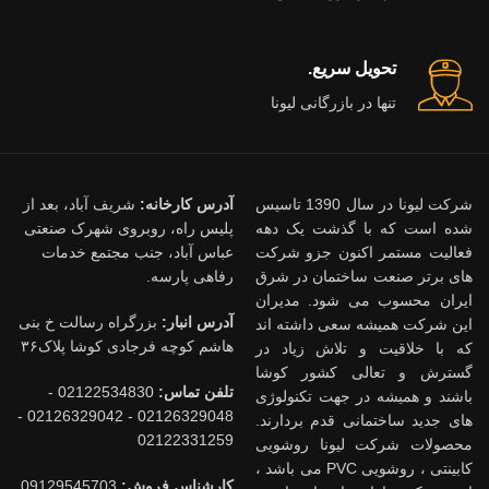
تحویل سریع.
تنها در بازرگانی لیونا
شرکت لیونا در سال 1390 تاسیس
آدرس کارخانه:
شریف آباد، بعد از
شده است که با گذشت یک دهه
پلیس راه، روبروی شهرک صنعتی
فعالیت مستمر اکنون جزو شرکت
عباس آباد، جنب مجتمع خدمات
های برتر صنعت ساختمان در شرق
رفاهی پارسه.
ایران محسوب می شود. مدیران
آدرس انبار:
بزرگراه رسالت خ بنی
این شرکت همیشه سعی داشته اند
هاشم کوچه فرجادی کوشا پلاک۳۶
که با خلاقیت و تلاش زیاد در
گسترش و تعالی کشور کوشا
تلفن تماس:
02122534830 -
باشند و همیشه در جهت تکنولوژی
02126329048 - 02126329042 -
های جدید ساختمانی قدم بردارند.
02122331259
محصولات شرکت لیونا روشویی
کابینتی ، روشویی PVC می باشد ،
کارشناس فروش:
09129545703